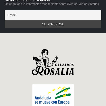
Obtenga toda la información más reciente sobre eventos, ventas y ofertas.