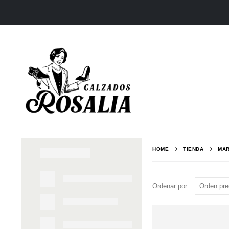
HOME
TIENDA
MA
Ordenar por: