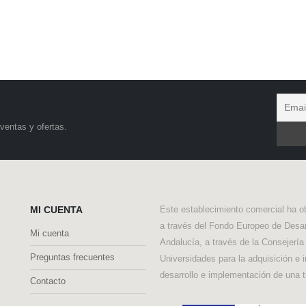
ventas y ofertas.
MI CUENTA
Este establecimiento comercial ha o
a través del Fondo Europeo de Desar
Mi cuenta
Andalucía, a través de la Consejerí
Preguntas frecuentes
Universidades para la adquisición e 
desarrollo e implementación de una t
Contacto