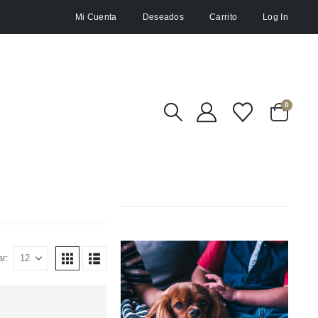
Mi Cuenta
Deseados
Carrito
Log In
0
r: