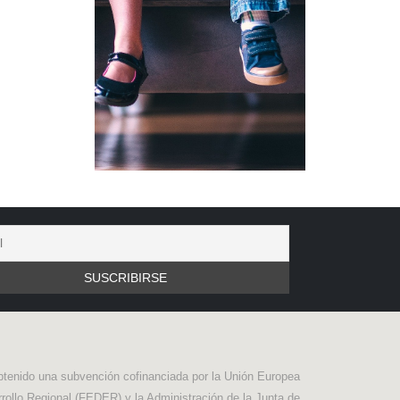
btenido una subvención cofinanciada por la Unión Europea
rollo Regional (FEDER) y la Administración de la Junta de