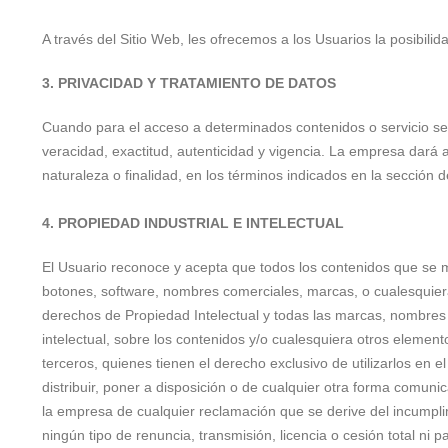
A través del Sitio Web, les ofrecemos a los Usuarios la posibili
3. PRIVACIDAD Y TRATAMIENTO DE DATOS
Cuando para el acceso a determinados contenidos o servicio sea 
veracidad, exactitud, autenticidad y vigencia. La empresa dará
naturaleza o finalidad, en los términos indicados en la sección d
4. PROPIEDAD INDUSTRIAL E INTELECTUAL
El Usuario reconoce y acepta que todos los contenidos que se m
botones, software, nombres comerciales, marcas, o cualesquiera o
derechos de Propiedad Intelectual y todas las marcas, nombres c
intelectual, sobre los contenidos y/o cualesquiera otros elemen
terceros, quienes tienen el derecho exclusivo de utilizarlos en e
distribuir, poner a disposición o de cualquier otra forma comun
la empresa de cualquier reclamación que se derive del incumpli
ningún tipo de renuncia, transmisión, licencia o cesión total ni