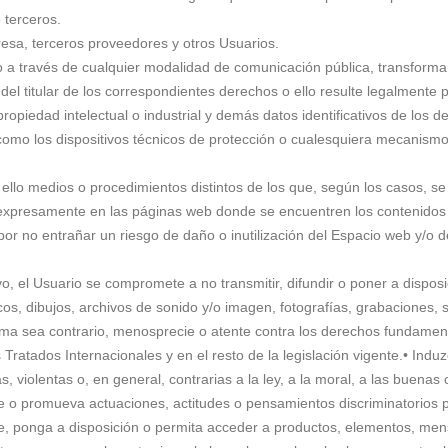
 terceros.
presa, terceros proveedores y otros Usuarios.
lico a través de cualquier modalidad de comunicación pública, transforma
el titular de los correspondientes derechos o ello resulte legalmente p
ropiedad intelectual o industrial y demás datos identificativos de los d
como los dispositivos técnicos de protección o cualesquiera mecanism
ello medios o procedimientos distintos de los que, según los casos, s
o expresamente en las páginas web donde se encuentren los contenidos
or no entrañar un riesgo de daño o inutilización del Espacio web y/o d
ivo, el Usuario se compromete a no transmitir, difundir o poner a dispos
os, dibujos, archivos de sonido y/o imagen, fotografías, grabaciones, s
orma sea contrario, menosprecie o atente contra los derechos fundament
Tratados Internacionales y en el resto de la legislación vigente.• Induzc
s, violentas o, en general, contrarias a la ley, a la moral, a las buena
te o promueva actuaciones, actitudes o pensamientos discriminatorios 
ore, ponga a disposición o permita acceder a productos, elementos, men