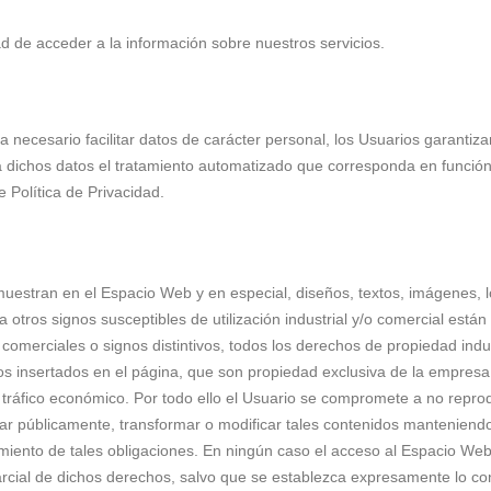
dad de acceder a la información sobre nuestros servicios.
necesario facilitar datos de carácter personal, los Usuarios garantiza
 a dichos datos el tratamiento automatizado que corresponda en funció
e Política de Privacidad.
uestran en el Espacio Web y en especial, diseños, textos, imágenes, l
tros signos susceptibles de utilización industrial y/o comercial están
omerciales o signos distintivos, todos los derechos de propiedad indus
tos insertados en el página, que son propiedad exclusiva de la empresa
l tráfico económico. Por todo ello el Usuario se compromete a no reprod
icar públicamente, transformar o modificar tales contenidos mantenien
miento de tales obligaciones. En ningún caso el acceso al Espacio Web
 parcial de dichos derechos, salvo que se establezca expresamente lo con