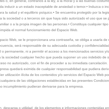
ntes o, en general, contrarios a la ley, a la moral y a las buenas costum
a inducir a un estado inaceptable de ansiedad o temor.• Induzca o inc
ra la salud y el equilibrio psíquico.• Se encuentra protegido por la legi
e a la sociedad o a terceros sin que haya sido autorizado el uso que se
familiar o a la propia imagen de las personas.• Constituya cualquier tipo
e impida el normal funcionamiento del Espacio Web.
Espacio Web, se le proporcionara una contraseña, se obliga a usarla d
cuencia, será responsable de su adecuada custodia y confidencialidad
o permanente, ni a permitir el acceso a los mencionados servicios y/
r a la sociedad cualquier hecho que pueda suponer un uso indebido de 
cceso no autorizado, con el fin de proceder a su inmediata cancelación.
empresa quedará eximida de cualquier responsabilidad que pudiera deriv
r utilización ilícita de los contenidos y/o servicios del Espacio Web po
 cualquiera de las obligaciones establecidas en las presentes Condici
ho incumplimiento pudieran derivarse para la empresa.
ión, descarga o utilidad de los elementos e informaciones contenidas e