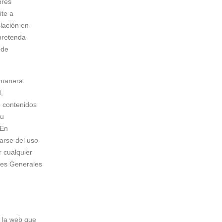
bres
ite a
slación en
 pretenda
 de
e manera
,
o contenidos
su
 En
arse del uso
r cualquier
ones Generales
n la web que