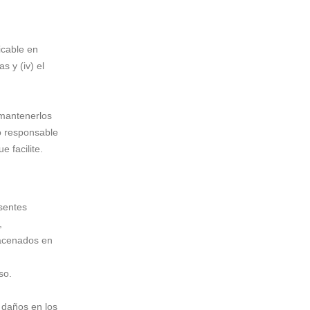
icable en
 y (iv) el
 mantenerlos
o responsable
 facilite.
esentes
,
macenados en
so.
r daños en los