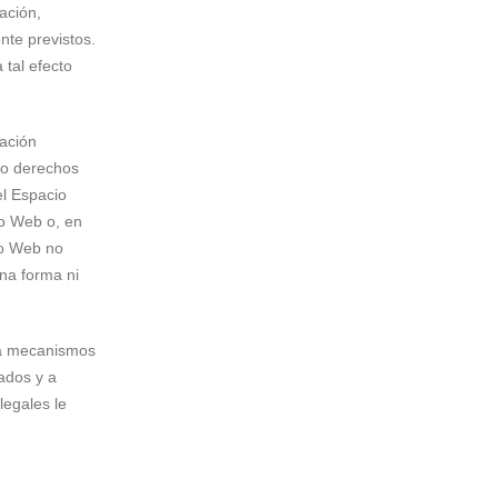
ración,
nte previstos.
 tal efecto
eación
omo derechos
el Espacio
io Web o, en
io Web no
una forma ni
era mecanismos
ados y a
legales le