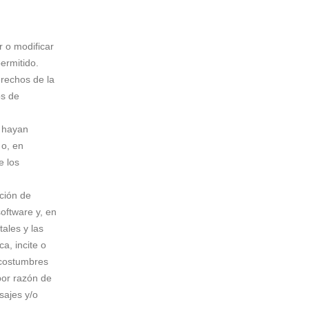
r o modificar
ermitido.
erechos de la
os de
e hayan
 o, en
e los
ición de
oftware y, en
ales y las
a, incite o
s costumbres
por razón de
sajes y/o