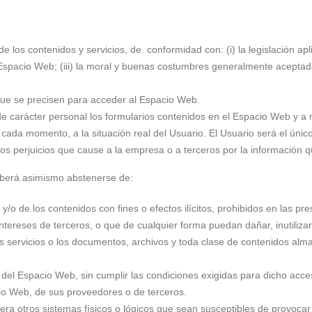
 los contenidos y servicios, de conformidad con: (i) la legislación apl
spacio Web; (iii) la moral y buenas costumbres generalmente aceptadas
que se precisen para acceder al Espacio Web.
 de carácter personal los formularios contenidos en el Espacio Web y a
ada momento, a la situación real del Usuario. El Usuario será el únic
os perjuicios que cause a la empresa o a terceros por la información que
deberá asimismo abstenerse de:
o de los contenidos con fines o efectos ilícitos, prohibidos en las pr
tereses de terceros, o que de cualquier forma puedan dañar, inutilizar
 los servicios o los documentos, archivos y toda clase de contenidos al
 del Espacio Web, sin cumplir las condiciones exigidas para dicho acce
cio Web, de sus proveedores o de terceros.
quiera otros sistemas físicos o lógicos que sean susceptibles de provoca