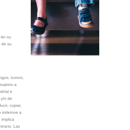
rán su
n de su
ogos, iconos,
 sujetos a
trial e
 y/o de
ucir, copiar,
do indemne a
 implica
trario. Las