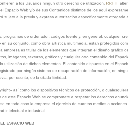
fieren a los Usuarios ningún otro derecho de utilización,
RRHH
, alte
del Espacio Web y/o de sus Contenidos distintos de los aquí expresame
á sujeto a la previa y expresa autorización específicamente otorgada a
es, programas de ordenador, códigos fuente y, en general, cualquier cr
io en su conjunto, como obra artística multimedia, están protegidos c
 La empresa es titular de los elementos que integran el diseño gráfico d
os, imágenes, texturas, gráficos y cualquier otro contenido del Espac
la utilización de dichos elementos. El contenido dispuesto en el Espac
 registrado por ningún sistema de recuperación de información, en ning
ia, por escrito, de la citada Entidad.
yright» así como los dispositivos técnicos de protección, o cualesqui
io de este Espacio Web se compromete a respetar los derechos enunci
ose en todo caso la empresa el ejercicio de cuantos medios o acciones 
intelectual e industrial.
DEL ESPACIO WEB