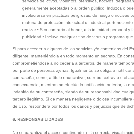
servicios delictivos, violentos, ofensivos, nocivos, degrada
generalmente aceptadas o al orden público. Induzca o pued
involucrarse en prácticas peligrosas, de riesgo o nocivas pa
materia de protección intelectual o industrial pertenecient
realizar.• Sea contrario al honor, a la intimidad personal y 
publicidad.• Incluya cualquier tipo de virus o programa qu
Si para acceder a algunos de los servicios y/o contenidos del 
diligente, manteniéndola en todo momento en secreto. En conse
comprometiéndose a no cederla a terceros, de manera temporal 
por parte de personas ajenas. Igualmente, se obliga a notifica
contraseña, como, a título enunciativo, su robo, extravío o el a
consecuencia, mientras no efectúe la notificación anterior, la 
indebido de su contraseña, siendo de su responsabilidad cualquie
tercero ilegítimo. Si de manera negligente o dolosa incumpliera
de Uso, responderá por todos los daños y perjuicios que de dic
6. RESPONSABILIDADES
No se garantiza el acceso continuado, ni la correcta visualizac