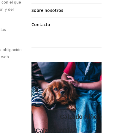
 con el que
ón y del
Sobre nosotros
Contacto
 las
a obligación
o web
Calzado Niño
Calzado Niña