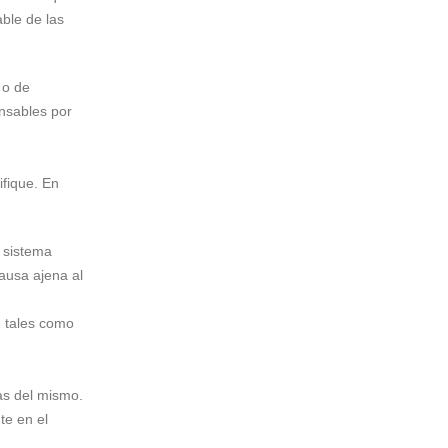
ble de las
 o de
nsables por
ifique. En
l sistema
causa ajena al
, tales como
as del mismo.
te en el